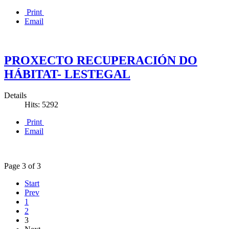
Print
Email
PROXECTO RECUPERACIÓN DO
HÁBITAT- LESTEGAL
Details
Hits: 5292
Print
Email
Page 3 of 3
Start
Prev
1
2
3