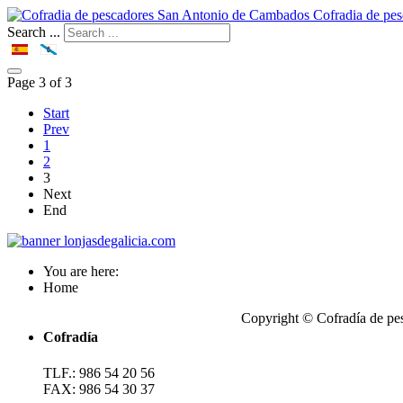
Cofradia de pe
Search ...
Page 3 of 3
Start
Prev
1
2
3
Next
End
You are here:
Home
Copyright © Cofradía de pe
Cofradía
TLF.: 986 54 20 56
FAX: 986 54 30 37