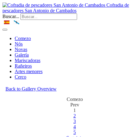
Cofradia de
pescadores San Antonio de Cambados
Buscar...
Comezo
Nós
Novas
Galería
Mariscadoras
Rañeiros
Artes menores
Cerco
Back to Gallery Overview
Comezo
Prev
1
2
3
4
5