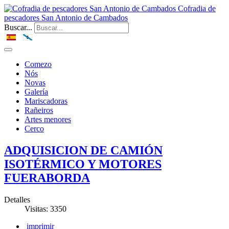
Cofradia de
pescadores San Antonio de Cambados
Buscar...
Comezo
Nós
Novas
Galería
Mariscadoras
Rañeiros
Artes menores
Cerco
ADQUISICION DE CAMIÓN
ISOTÉRMICO Y MOTORES
FUERABORDA
Detalles
Visitas: 3350
imprimir