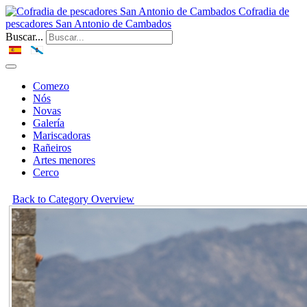
Cofradia de
pescadores San Antonio de Cambados
Buscar...
Comezo
Nós
Novas
Galería
Mariscadoras
Rañeiros
Artes menores
Cerco
Back to Category Overview